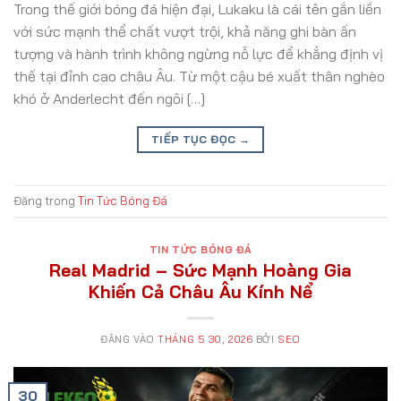
Trong thế giới bóng đá hiện đại, Lukaku là cái tên gắn liền
với sức mạnh thể chất vượt trội, khả năng ghi bàn ấn
tượng và hành trình không ngừng nỗ lực để khẳng định vị
thế tại đỉnh cao châu Âu. Từ một cậu bé xuất thân nghèo
khó ở Anderlecht đến ngôi […]
TIẾP TỤC ĐỌC
→
Đăng trong
Tin Tức Bóng Đá
TIN TỨC BÓNG ĐÁ
Real Madrid – Sức Mạnh Hoàng Gia
Khiến Cả Châu Âu Kính Nể
ĐĂNG VÀO
THÁNG 5 30, 2026
BỞI
SEO
30