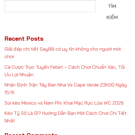
TÌM
KIẾM
Recent Posts
Giải đáp chi tiết Say88 có uy tín không cho người mới
chơi
Cá Cược Trực Tuyến Febet – Cách Chơi Chuẩn Xác, Tối
Ưu Lợi Nhuận
Nhận Định Trận Tây Ban Nha Vs Cape Verde 23h00 Ngày
15/6
Soi kèo Mexico vs Nam Phi: Khai Mạc Rực Lửa WC 2026
Kèo Tỷ Số Là Gì? Hướng Dẫn Bạn Mới Cách Chơi Chi Tiết
Nhất