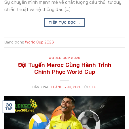
Sự chuyển mình mạnh mẽ về chất lượng cầu thủ, tư duy
chiến thuật và hệ thống đào […]
TIẾP TỤC ĐỌC
→
Đăng trong
World Cup 2026
WORLD CUP 2026
Đội Tuyển Maroc Cùng Hành Trình
Chinh Phục World Cup
ĐĂNG VÀO
THÁNG 5 30, 2026
BỞI
SEO
30
Th5