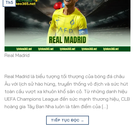
Th5
Real Madrid
Real Madrid là biểu tượng tối thượng của bóng đá châu
Âu với lịch sử hào hùng, truyền thống vô địch và sức hút
toàn cầu vượt xa khuôn khổ sân cỏ. Từ những danh hiệu
UEFA Champions League đến sức mạnh thương hiệu, CLB
hoàng gia Tây Ban Nha luôn là tâm điểm của […]
TIẾP TỤC ĐỌC
→