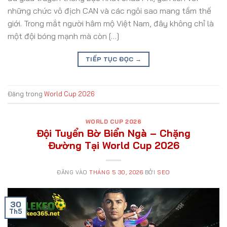
những chức vô địch CAN và các ngôi sao mang tầm thế
giới. Trong mắt người hâm mộ Việt Nam, đây không chỉ là
một đội bóng mạnh mà còn […]
TIẾP TỤC ĐỌC
→
Đăng trong
World Cup 2026
WORLD CUP 2026
Đội Tuyển Bờ Biển Ngà – Chặng
Đường Tại World Cup 2026
ĐĂNG VÀO
THÁNG 5 30, 2026
BỞI
SEO
30
Th5