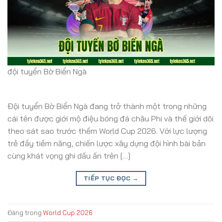
đội tuyển Bờ Biển Ngà
Đội tuyển Bờ Biển Ngà đang trở thành một trong những
cái tên được giới mộ điệu bóng đá châu Phi và thế giới dõi
theo sát sao trước thềm World Cup 2026. Với lực lượng
trẻ đầy tiềm năng, chiến lược xây dựng đội hình bài bản
cùng khát vọng ghi dấu ấn trên […]
TIẾP TỤC ĐỌC
→
Đăng trong
World Cup 2026