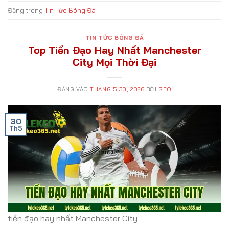
Đăng trong
Tin Tức Bóng Đá
TIN TỨC BÓNG ĐÁ
Top Tiền Đạo Hay Nhất Manchester
City Mọi Thời Đại
ĐĂNG VÀO
THÁNG 5 30, 2026
BỞI
SEO
30
Th5
tiền đạo hay nhất Manchester City