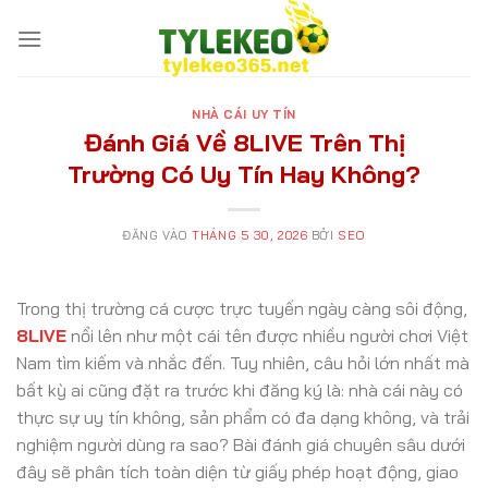
Bỏ
qua
nội
dung
NHÀ CÁI UY TÍN
Đánh Giá Về 8LIVE Trên Thị
Trường Có Uy Tín Hay Không?
ĐĂNG VÀO
THÁNG 5 30, 2026
BỞI
SEO
Trong thị trường cá cược trực tuyến ngày càng sôi động,
8LIVE
nổi lên như một cái tên được nhiều người chơi Việt
Nam tìm kiếm và nhắc đến. Tuy nhiên, câu hỏi lớn nhất mà
bất kỳ ai cũng đặt ra trước khi đăng ký là: nhà cái này có
thực sự uy tín không, sản phẩm có đa dạng không, và trải
nghiệm người dùng ra sao? Bài đánh giá chuyên sâu dưới
đây sẽ phân tích toàn diện từ giấy phép hoạt động, giao