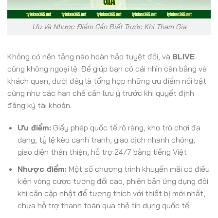
Ưu Và Nhược Điểm Cần Biết Trước Khi Tham Gia
Không có nền tảng nào hoàn hảo tuyệt đối, và
8LIVE
cũng không ngoại lệ. Để giúp bạn có cái nhìn cân bằng và
khách quan, dưới đây là tổng hợp những ưu điểm nổi bật
cũng như các hạn chế cần lưu ý trước khi quyết định
đăng ký tài khoản.
Ưu điểm:
Giấy phép quốc tế rõ ràng, kho trò chơi đa
dạng, tỷ lệ kèo cạnh tranh, giao dịch nhanh chóng,
giao diện thân thiện, hỗ trợ 24/7 bằng tiếng Việt
Nhược điểm:
Một số chương trình khuyến mãi có điều
kiện vòng cược tương đối cao, phiên bản ứng dụng đôi
khi cần cập nhật để tương thích với thiết bị mới nhất,
chưa hỗ trợ thanh toán qua thẻ tín dụng quốc tế