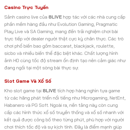
Casino Trực Tuyến
Sảnh casino live của
8LIVE
hợp tác với các nhà cung cấp
phần mềm hàng đầu như Evolution Gaming, Pragmatic
Play Live và SA Gaming, mang đến trải nghiệm chơi bài
trực tiếp với dealer người thật cực kỳ chân thực. Các trò
chơi phổ biến bao gồm baccarat, blackjack, roulette,
sicbo và nhiều biến thể đặc biệt khác. Chất lượng hình
ảnh HD cùng tốc độ stream ổn định tạo nên cảm giác như
đang ngồi tại một sòng bài thực sự.
Slot Game Và Xổ Số
Kho slot game tại
8LIVE
tích hợp hàng nghìn tựa game
từ các hãng phát triển nổi tiếng như Microgaming, NetEnt,
Habanero và PG Soft. Ngoài ra, nền tảng này còn cung
cấp các hình thức xổ số truyền thống và xổ số nhanh với
kết quả được công bố theo từng phút, phù hợp với người
chơi thích tốc độ và sự kịch tính. Đây là điểm mạnh giúp