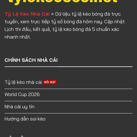
Tỷ Lệ Kèo Nhà Cái
⭐️ Dữ liệu tỷ lệ kèo bóng đá trực
tuyến, xem trực tiếp tỷ số bóng đá hôm nay. Cập nhật
Lịch thi đấu, kết quả, tỷ lệ kèo bóng đá 5 chuẩn xác
nhanh nhất.
CHÍNH SÁCH NHÀ CÁI
Tỷ lệ kèo nhà cái
World Cup 2026
Nhà cái uy tín
Hướng dẫn soi kèo