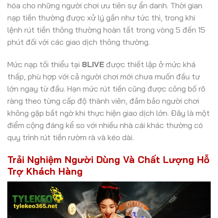
hóa cho những người chơi ưu tiên sự ẩn danh. Thời gian
nạp tiền thường được xử lý gần như tức thì, trong khi
lệnh rút tiền thông thường hoàn tất trong vòng 5 đến 15
phút đối với các giao dịch thông thường.
Mức nạp tối thiểu tại
8LIVE
được thiết lập ở mức khá
thấp, phù hợp với cả người chơi mới chưa muốn đầu tư
lớn ngay từ đầu. Hạn mức rút tiền cũng được công bố rõ
ràng theo từng cấp độ thành viên, đảm bảo người chơi
không gặp bất ngờ khi thực hiện giao dịch lớn. Đây là một
điểm cộng đáng kể so với nhiều nhà cái khác thường có
quy trình rút tiền rườm rà và kéo dài.
Trải Nghiệm Người Dùng Và Chất Lượng Hỗ
Trợ Khách Hàng