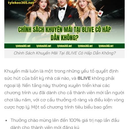
Chính Sách Khuyến Mãi Tại 8LIVE Có Hấp Dẫn Không?
Khuyến mãi luôn là một trong những yếu tố quyết định
sức hút của bất kỳ nhà cái nào, và
8LIVE
không phải
ngoại lệ. Nền tảng này thường xuyên triển khai các
chương trình ưu đãi dành cho cả thành viên mới lẫn người
chơi lâu năm, với cơ cấu thưởng rõ ràng và điều kiện vòng
cược hợp lý. Một số chương trình tiêu biểu bao gồm:
Thưởng chào mừng lên đến 100% giá trị nạp lần đầu
dành cho thành viên mới đăng ký