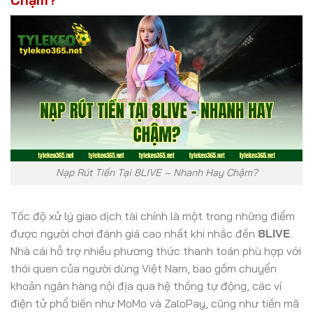
Chậm?
Nạp Rút Tiền Tại 8LIVE – Nhanh Hay Chậm?
Tốc độ xử lý giao dịch tài chính là một trong những điểm
được người chơi đánh giá cao nhất khi nhắc đến
8LIVE
.
Nhà cái hỗ trợ nhiều phương thức thanh toán phù hợp với
thói quen của người dùng Việt Nam, bao gồm chuyển
khoản ngân hàng nội địa qua hệ thống tự động, các ví
điện tử phổ biến như MoMo và ZaloPay, cũng như tiền mã