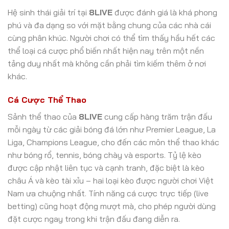
Hệ sinh thái giải trí tại
8LIVE
được đánh giá là khá phong
phú và đa dạng so với mặt bằng chung của các nhà cái
cùng phân khúc. Người chơi có thể tìm thấy hầu hết các
thể loại cá cược phổ biến nhất hiện nay trên một nền
tảng duy nhất mà không cần phải tìm kiếm thêm ở nơi
khác.
Cá Cược Thể Thao
Sảnh thể thao của
8LIVE
cung cấp hàng trăm trận đấu
mỗi ngày từ các giải bóng đá lớn như Premier League, La
Liga, Champions League, cho đến các môn thể thao khác
như bóng rổ, tennis, bóng chày và esports. Tỷ lệ kèo
được cập nhật liên tục và cạnh tranh, đặc biệt là kèo
châu Á và kèo tài xỉu – hai loại kèo được người chơi Việt
Nam ưa chuộng nhất. Tính năng cá cược trực tiếp (live
betting) cũng hoạt động mượt mà, cho phép người dùng
đặt cược ngay trong khi trận đấu đang diễn ra.