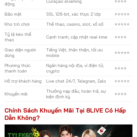
Curaçao eGaming
⭐⭐⭐⭐
động
Bảo mật
SSL 128-bit, xác thực 2 lớp
⭐⭐⭐⭐⭐
Kho trò chơi
Thể thao, casino, slot, xổ số
⭐⭐⭐⭐⭐
Tỷ lệ kèo thể
Cạnh tranh, cập nhật real-time
⭐⭐⭐⭐
thao
Giao diện người
Tiếng Việt, thân thiện, tối ưu
⭐⭐⭐⭐⭐
dùng
mobile
Phương thức
Ngân hàng nội địa, ví điện tử,
⭐⭐⭐⭐
thanh toán
crypto
Hỗ trợ khách hàng
Live chat 24/7, Telegram, Zalo
⭐⭐⭐⭐⭐
Thưởng nạp đầu, hoàn trả, sự
Khuyến mãi
⭐⭐⭐⭐
kiện định kỳ
Chính Sách Khuyến Mãi Tại 8LIVE Có Hấp
Dẫn Không?