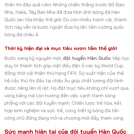
thần thi đấu quả cảm. Những chiến thắng trước Bồ Đào
Nha, Italia, Tây Ban Nha đã đưa hình ảnh bóng đá Hàn
Quốc lan tỏa khắp thế giới. Dù còn nhiều tranh cãi, thành
tích này vẫn là bước ngoặt đưa họ lên tầm cường quốc
bóng đá châu Á.
Thời kỳ hiện đại và mục tiêu vươn tầm thế giới
Bước sang kỷ nguyên mới,
đội tuyển Hàn Quốc
tiếp tục
duy trì thành tích góp mặt đều đặn ở các kỳ World Cup,
đồng thời cải thiện thứ hạng FIFA. Sự xuất hiện của thế
hệ cầu thủ thi đấu tại châu Âu giúp chất lượng đội hình
được nâng lên rõ rệt. Họ đặt mục tiêu không chỉ vượt qua
vòng bảng mà còn hướng đến việc cạnh tranh sòng
phẳng với các đội tuyển mạnh. Chiến lược trẻ hóa, kết
hợp kinh nghiệm và sức trẻ, cùng triết lý bóng đá tấn
công chủ động đang mở ra chương mới đầy tham vọng.
Sức mạnh hiện tại của đội tuyển Hàn Quốc