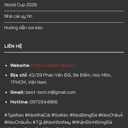
World Cup 2026
Nhà cái uy tín
Hướng dẫn soi kèo
LIÊN HỆ
Website:
https://best-tech.in/
Địa chỉ:
43/29 Phan Văn Đối, Bà Điểm, Hóc Môn,
TP.HCM, Việt Nam
Gmail:
best-tech.in@gmail.com
Hotline:
0972944866
#TyleKeo #KèoNhàCái #SoiKèo #KèoBóngĐá #KèoChâuÁ
#KèoChâuÂu #TỷLệKèoHômNay #NhậnĐịnhBóngĐá