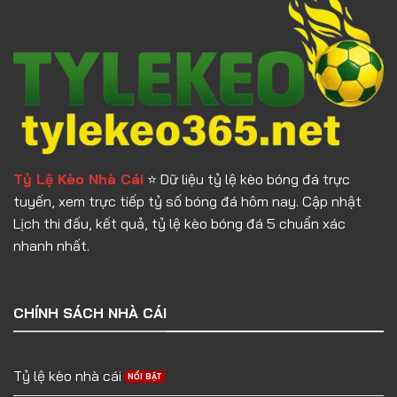
Tỷ Lệ Kèo Nhà Cái
⭐️ Dữ liệu tỷ lệ kèo bóng đá trực
tuyến, xem trực tiếp tỷ số bóng đá hôm nay. Cập nhật
Lịch thi đấu, kết quả, tỷ lệ kèo bóng đá 5 chuẩn xác
nhanh nhất.
CHÍNH SÁCH NHÀ CÁI
Tỷ lệ kèo nhà cái