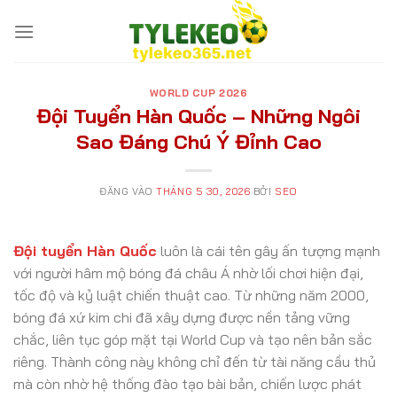
Bỏ
qua
nội
dung
WORLD CUP 2026
Đội Tuyển Hàn Quốc – Những Ngôi
Sao Đáng Chú Ý Đỉnh Cao
ĐĂNG VÀO
THÁNG 5 30, 2026
BỞI
SEO
Đội tuyển Hàn Quốc
luôn là cái tên gây ấn tượng mạnh
với người hâm mộ bóng đá châu Á nhờ lối chơi hiện đại,
tốc độ và kỷ luật chiến thuật cao. Từ những năm 2000,
bóng đá xứ kim chi đã xây dựng được nền tảng vững
chắc, liên tục góp mặt tại World Cup và tạo nên bản sắc
riêng. Thành công này không chỉ đến từ tài năng cầu thủ
mà còn nhờ hệ thống đào tạo bài bản, chiến lược phát