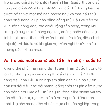
Trong các giải đấu lớn,
đội tuyển Hàn Quốc
thường sử
dụng sơ đồ 4-2-3-1 hoặc 4-3-3 tùy đối thủ. Hàng tiền vệ
được bố trí với một mỏ neo phòng ngự và một cầu thủ
phân phối bóng, giúp cân bằng công thủ. Hậu vệ biên có
xu hướng dâng cao, tạo chiều rộng tấn công, trong khi
trung vệ duy trì khả năng bọc lót, chống phản công. Sự
linh hoạt trong thay đổi chiến thuật giữa trận, điều chỉnh
nhịp độ thi đấu là vũ khí giúp họ thích nghi trước nhiều
phong cách khác nhau.
Vai trò của ngôi sao và yếu tố kinh nghiệm quốc tế
Không thể phủ nhận rằng
đội tuyển Hàn Quốc
hưởng lợi
lớn từ những ngôi sao đang thi đấu tại các giải VĐQG
hàng đầu châu Âu. Kinh nghiệm đỉnh cao giúp họ tự tin
hơn khi đối đầu các đội mạnh, đồng thời truyền cảm hứng
cho đồng đội. Các cầu thủ này thường đảm nhiệm vai trò
dẫn dắt lối chơi, tạo đột biến ở những thời điểm then
chốt. Họ còn mang đến chuẩn mực chuyên nghiệp trong