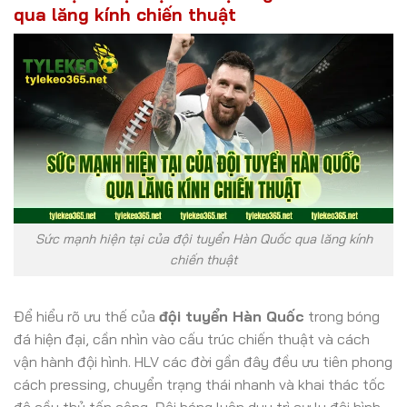
qua lăng kính chiến thuật
Sức mạnh hiện tại của đội tuyển Hàn Quốc qua lăng kính
chiến thuật
Để hiểu rõ ưu thế của
đội tuyển Hàn Quốc
trong bóng
đá hiện đại, cần nhìn vào cấu trúc chiến thuật và cách
vận hành đội hình. HLV các đời gần đây đều ưu tiên phong
cách pressing, chuyển trạng thái nhanh và khai thác tốc
độ cầu thủ tấn công. Đội bóng luôn duy trì cự ly đội hình