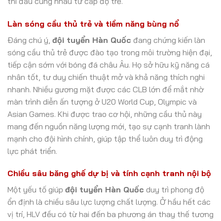
thi đấu cùng nhau từ cấp độ trẻ.
Làn sóng cầu thủ trẻ và tiềm năng bùng nổ
Đáng chú ý,
đội tuyển Hàn Quốc
đang chứng kiến làn
sóng cầu thủ trẻ được đào tạo trong môi trường hiện đại,
tiếp cận sớm với bóng đá châu Âu. Họ sở hữu kỹ năng cá
nhân tốt, tư duy chiến thuật mở và khả năng thích nghi
nhanh. Nhiều gương mặt được các CLB lớn để mắt nhờ
màn trình diễn ấn tượng ở U20 World Cup, Olympic và
Asian Games. Khi được trao cơ hội, những cầu thủ này
mang đến nguồn năng lượng mới, tạo sự cạnh tranh lành
mạnh cho đội hình chính, giúp tập thể luôn duy trì động
lực phát triển.
Chiều sâu băng ghế dự bị và tính cạnh tranh nội bộ
Một yếu tố giúp
đội tuyển Hàn Quốc
duy trì phong độ
ổn định là chiều sâu lực lượng chất lượng. Ở hầu hết các
vị trí, HLV đều có từ hai đến ba phương án thay thế tương