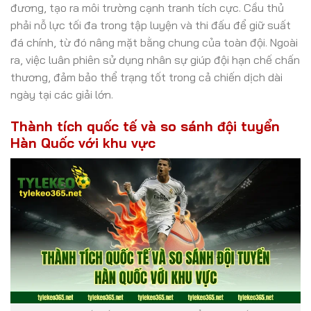
đương, tạo ra môi trường cạnh tranh tích cực. Cầu thủ
phải nỗ lực tối đa trong tập luyện và thi đấu để giữ suất
đá chính, từ đó nâng mặt bằng chung của toàn đội. Ngoài
ra, việc luân phiên sử dụng nhân sự giúp đội hạn chế chấn
thương, đảm bảo thể trạng tốt trong cả chiến dịch dài
ngày tại các giải lớn.
Thành tích quốc tế và so sánh đội tuyển
Hàn Quốc với khu vực