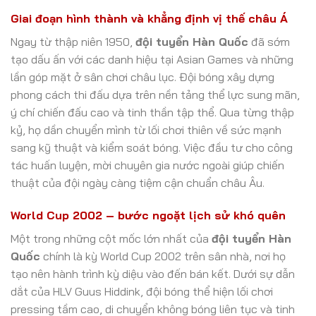
Giai đoạn hình thành và khẳng định vị thế châu Á
Ngay từ thập niên 1950,
đội tuyển Hàn Quốc
đã sớm
tạo dấu ấn với các danh hiệu tại Asian Games và những
lần góp mặt ở sân chơi châu lục. Đội bóng xây dựng
phong cách thi đấu dựa trên nền tảng thể lực sung mãn,
ý chí chiến đấu cao và tinh thần tập thể. Qua từng thập
kỷ, họ dần chuyển mình từ lối chơi thiên về sức mạnh
sang kỹ thuật và kiểm soát bóng. Việc đầu tư cho công
tác huấn luyện, mời chuyên gia nước ngoài giúp chiến
thuật của đội ngày càng tiệm cận chuẩn châu Âu.
World Cup 2002 – bước ngoặt lịch sử khó quên
Một trong những cột mốc lớn nhất của
đội tuyển Hàn
Quốc
chính là kỳ World Cup 2002 trên sân nhà, nơi họ
tạo nên hành trình kỳ diệu vào đến bán kết. Dưới sự dẫn
dắt của HLV Guus Hiddink, đội bóng thể hiện lối chơi
pressing tầm cao, di chuyển không bóng liên tục và tinh