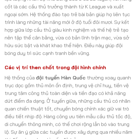
cốt là các cầu thủ trưởng thành từ K League và xuất
ngoại sớm. Hệ thống đào tạo trẻ bài bản giúp họ liên tục
trình làng những tài năng mới ở độ tuổi đôi mươi. Sự kết
hợp giữa lớp cầu thủ giàu kinh nghiệm và thế hệ trẻ tạo
nên tập thể cân bằng, vừa có bản lĩnh trận mạc, vừa sở
hữu sức bật và khát khao thể hiện. Điều này giúp đội
bóng duy trì sức cạnh tranh bền vững.
Các vị trí then chốt trong đội hình chính
Hệ thống của
đội tuyển Hàn Quốc
thường xoay quanh
trục dọc gồm thủ môn ổn định, trung vệ chỉ huy, tiền vệ
trung tâm công thủ toàn diện và tiền đạo có khả năng
dứt điểm đa dạng. Ở tuyến giữa, những cầu thủ có nhãn
quan chiến thuật tốt, chuyền bóng chính xác giữ vai trò
điều tiết nhịp độ. Hàng công ưu tiên mẫu cầu thủ tốc độ,
di chuyển thông minh, có thể chơi rộng lẫn bó vào trung
lộ. Sự ăn ý giữa các tuyến được xây dựng qua nhiều năm