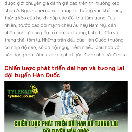
được giới chuyên gia đánh giá cao trên thị trường kèo
châu Á. Người chơi có xu hướng tin tưởng vào khả năng
thắng kèo của họ khi gặp các đối thủ tầm trung. Tuy
nhiên, trước các đội mạnh châu Âu hay Nam Mỹ, cần
phân tích kỹ các yếu tố như lực lượng, lịch thi đấu và
trạng thái tâm lý. Những trận đấu của Hàn Quốc thường
có nhịp độ cao, số cơ hội nguy hiểm nhiều, phù hợp với
các dạng kèo tài xỉu và kèo phạt góc được nhà cái đưa ra.
Chiến lược phát triển dài hạn và tương lai
đội tuyển Hàn Quốc