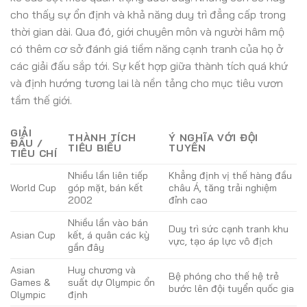
cho thấy sự ổn định và khả năng duy trì đẳng cấp trong
thời gian dài. Qua đó, giới chuyên môn và người hâm mộ
có thêm cơ sở đánh giá tiềm năng cạnh tranh của họ ở
các giải đấu sắp tới. Sự kết hợp giữa thành tích quá khứ
và định hướng tương lai là nền tảng cho mục tiêu vươn
tầm thế giới.
GIẢI
THÀNH TÍCH
Ý NGHĨA VỚI ĐỘI
ĐẤU /
TIÊU BIỂU
TUYỂN
TIÊU CHÍ
Nhiều lần liên tiếp
Khẳng định vị thế hàng đầu
World Cup
góp mặt, bán kết
châu Á, tăng trải nghiệm
2002
đỉnh cao
Nhiều lần vào bán
Duy trì sức cạnh tranh khu
Asian Cup
kết, á quân các kỳ
vực, tạo áp lực vô địch
gần đây
Asian
Huy chương và
Bệ phóng cho thế hệ trẻ
Games &
suất dự Olympic ổn
bước lên đội tuyển quốc gia
Olympic
định