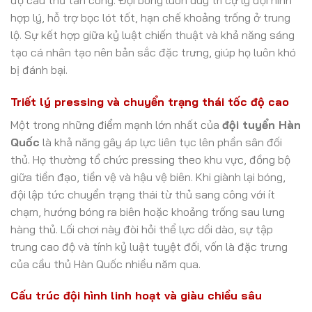
hợp lý, hỗ trợ bọc lót tốt, hạn chế khoảng trống ở trung
lộ. Sự kết hợp giữa kỷ luật chiến thuật và khả năng sáng
tạo cá nhân tạo nên bản sắc đặc trưng, giúp họ luôn khó
bị đánh bại.
Triết lý pressing và chuyển trạng thái tốc độ cao
Một trong những điểm mạnh lớn nhất của
đội tuyển Hàn
Quốc
là khả năng gây áp lực liên tục lên phần sân đối
thủ. Họ thường tổ chức pressing theo khu vực, đồng bộ
giữa tiền đạo, tiền vệ và hậu vệ biên. Khi giành lại bóng,
đội lập tức chuyển trạng thái từ thủ sang công với ít
chạm, hướng bóng ra biên hoặc khoảng trống sau lưng
hàng thủ. Lối chơi này đòi hỏi thể lực dồi dào, sự tập
trung cao độ và tính kỷ luật tuyệt đối, vốn là đặc trưng
của cầu thủ Hàn Quốc nhiều năm qua.
Cấu trúc đội hình linh hoạt và giàu chiều sâu