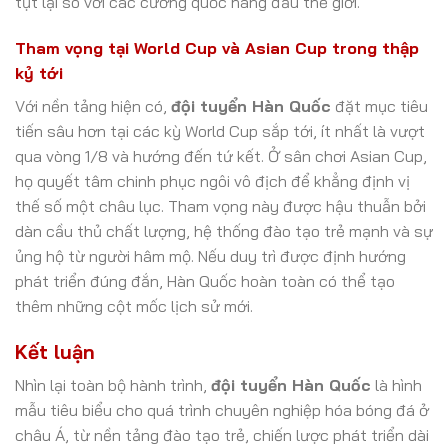
tụt lại so với các cường quốc hàng đầu thế giới.
Tham vọng tại World Cup và Asian Cup trong thập
kỷ tới
Với nền tảng hiện có,
đội tuyển Hàn Quốc
đặt mục tiêu
tiến sâu hơn tại các kỳ World Cup sắp tới, ít nhất là vượt
qua vòng 1/8 và hướng đến tứ kết. Ở sân chơi Asian Cup,
họ quyết tâm chinh phục ngôi vô địch để khẳng định vị
thế số một châu lục. Tham vọng này được hậu thuẫn bởi
dàn cầu thủ chất lượng, hệ thống đào tạo trẻ mạnh và sự
ủng hộ từ người hâm mộ. Nếu duy trì được định hướng
phát triển đúng đắn, Hàn Quốc hoàn toàn có thể tạo
thêm những cột mốc lịch sử mới.
Kết luận
Nhìn lại toàn bộ hành trình,
đội tuyển Hàn Quốc
là hình
mẫu tiêu biểu cho quá trình chuyên nghiệp hóa bóng đá ở
châu Á, từ nền tảng đào tạo trẻ, chiến lược phát triển dài